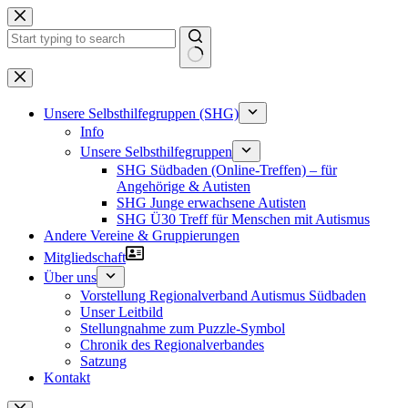
Zum
Inhalt
springen
Keine
Ergebnisse
Unsere Selbsthilfegruppen (SHG)
Info
Unsere Selbsthilfegruppen
SHG Südbaden (Online-Treffen) – für
Angehörige & Autisten
SHG Junge erwachsene Autisten
SHG Ü30 Treff für Menschen mit Autismus
Andere Vereine & Gruppierungen
Mitgliedschaft
Über uns
Vorstellung Regionalverband Autismus Südbaden
Unser Leitbild
Stellungnahme zum Puzzle-Symbol
Chronik des Regionalverbandes
Satzung
Kontakt