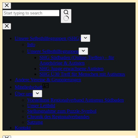
Zum
Inhalt
springen
Keine
Ergebnisse
Unsere Selbsthilfegruppen (SHG)
Info
Unsere Selbsthilfegruppen
SHG Südbaden (Online-Treffen) – für
Angehörige & Autisten
SHG Junge erwachsene Autisten
SHG Ü30 Treff für Menschen mit Autismus
Andere Vereine & Gruppierungen
Mitgliedschaft
Über uns
Vorstellung Regionalverband Autismus Südbaden
Unser Leitbild
Stellungnahme zum Puzzle-Symbol
Chronik des Regionalverbandes
Satzung
Kontakt