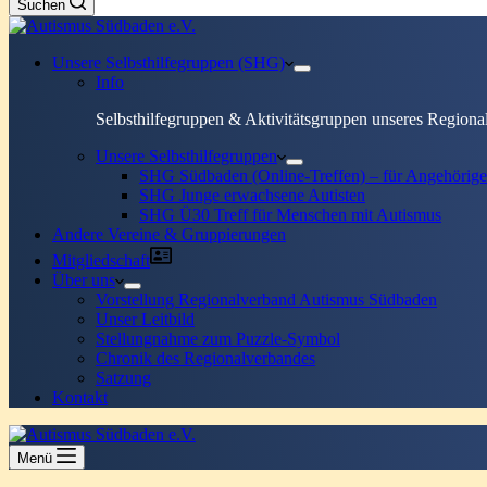
Suchen
Unsere Selbsthilfegruppen (SHG)
Info
Selbsthilfegruppen & Aktivitätsgruppen unseres Regiona
Unsere Selbsthilfegruppen
SHG Südbaden (Online-Treffen) – für Angehörige
SHG Junge erwachsene Autisten
SHG Ü30 Treff für Menschen mit Autismus
Andere Vereine & Gruppierungen
Mitgliedschaft
Über uns
Vorstellung Regionalverband Autismus Südbaden
Unser Leitbild
Stellungnahme zum Puzzle-Symbol
Chronik des Regionalverbandes
Satzung
Kontakt
Menü