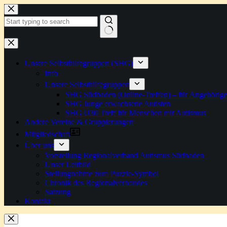
Zum
Inhalt
springen
Keine
Ergebnisse
Unsere Selbsthilfegruppen (SHG)
Info
Unsere Selbsthilfegruppen
SHG Südbaden (Online-Treffen) – für Angehörige
SHG Junge erwachsene Autisten
SHG Ü30 Treff für Menschen mit Autismus
Andere Vereine & Gruppierungen
Mitgliedschaft
Über uns
Vorstellung Regionalverband Autismus Südbaden
Unser Leitbild
Stellungnahme zum Puzzle-Symbol
Chronik des Regionalverbandes
Satzung
Kontakt