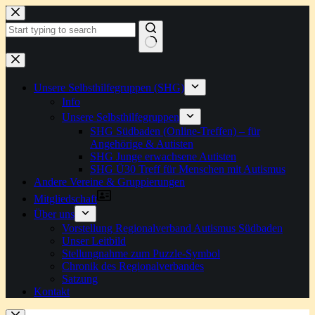
Zum
Inhalt
springen
Keine
Ergebnisse
Unsere Selbsthilfegruppen (SHG)
Info
Unsere Selbsthilfegruppen
SHG Südbaden (Online-Treffen) – für
Angehörige & Autisten
SHG Junge erwachsene Autisten
SHG Ü30 Treff für Menschen mit Autismus
Andere Vereine & Gruppierungen
Mitgliedschaft
Über uns
Vorstellung Regionalverband Autismus Südbaden
Unser Leitbild
Stellungnahme zum Puzzle-Symbol
Chronik des Regionalverbandes
Satzung
Kontakt