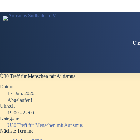
Zum
Inhalt
springen
Uns
Ü30 Treff für Menschen mit Autismus
Datum
17. Juli. 2026
Abgelaufen!
Uhrzeit
19:00 - 22:00
Kategorie
Ü30 Treff für Menschen mit Autismus
Nächste Termine