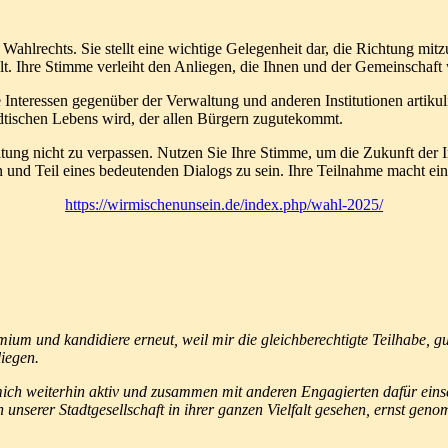
ahlrechts. Sie stellt eine wichtige Gelegenheit dar, die Richtung mitzug
. Ihre Stimme verleiht den Anliegen, die Ihnen und der Gemeinschaft 
nteressen gegenüber der Verwaltung und anderen Institutionen artikuliert
tädtischen Lebens wird, der allen Bürgern zugutekommt.
ltung nicht zu verpassen. Nutzen Sie Ihre Stimme, um die Zukunft der I
und Teil eines bedeutenden Dialogs zu sein. Ihre Teilnahme macht ein
https://wirmischenunsein.de/index.php/wahl-2025/
mium und kandidiere erneut, weil mir die gleichberechtigte Teilhabe, 
liegen.
mich weiterhin aktiv und zusammen mit anderen Engagierten dafür eins
nserer Stadtgesellschaft in ihrer ganzen Vielfalt gesehen, ernst gen