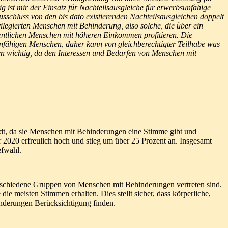
 ist mir der Einsatz für Nachteilsausgleiche für erwerbsunfähige
chluss von den bis dato existierenden Nachteilsausgleichen doppelt
vilegierten Menschen mit Behinderung, also solche, die über ein
entlichen Menschen mit höheren Einkommen profitieren. Die
nfähigen Menschen, daher kann von gleichberechtigter Teilhabe was
eren wichtig, da den Interessen und Bedarfen von Menschen mit
tadt, da sie Menschen mit Behinderungen eine Stimme gibt und
r 2020 erfreulich hoch und stieg um über 25 Prozent an. Insgesamt
efwahl.
 verschiedene Gruppen von Menschen mit Behinderungen vertreten sind.
ie meisten Stimmen erhalten. Dies stellt sicher, dass körperliche,
nderungen Berücksichtigung finden.