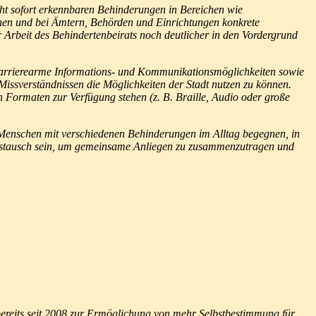
cht sofort erkennbaren Behinderungen in Bereichen wie
en und bei Ämtern, Behörden und Einrichtungen konkrete
 Arbeit des Behindertenbeirats noch deutlicher in den Vordergrund
, barrierearme Informations- und Kommunikationsmöglichkeiten sowie
issverständnissen die Möglichkeiten der Stadt nutzen zu können.
en Formaten zur Verfügung stehen (z. B. Braille, Audio oder große
n Menschen mit verschiedenen Behinderungen im Alltag begegnen, in
Austausch sein, um gemeinsame Anliegen zu zusammenzutragen und
bereits seit 2008 zur Ermöglichung von mehr Selbstbestimmung für