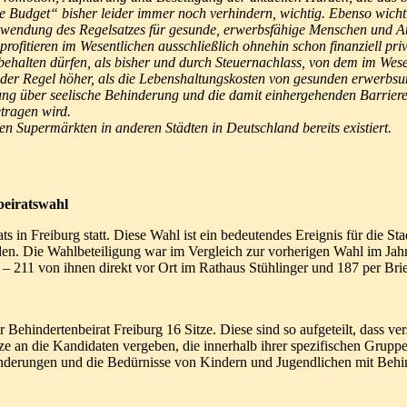
Budget“ bisher leider immer noch verhindern, wichtig. Ebenso wichtig
ndung des Regelsatzes für gesunde, erwerbsfähige Menschen und Auss
profitieren im Wesentlichen ausschließlich ohnehin schon finanziell pri
ehalten dürfen, als bisher und durch Steuernachlass, von dem im Wes
der Regel höher, als die Lebenshaltungskosten von gesunden erwerbsu
fklärung über seelische Behinderung und die damit einhergehenden Barri
tragen wird.
ten Supermärkten in anderen Städten in Deutschland bereits existiert.
beiratswahl
s in Freiburg statt. Diese Wahl ist ein bedeutendes Ereignis für die S
rden. Die Wahlbeteiligung war im Vergleich zur vorherigen Wahl im Jah
– 211 von ihnen direkt vor Ort im Rathaus Stühlinger und 187 per Bri
er Behindertenbeirat Freiburg 16 Sitze. Diese sind so aufgeteilt, dass
 an die Kandidaten vergeben, die innerhalb ihrer spezifischen Gruppe d
inderungen und die Bedürnisse von Kindern und Jugendlichen mit Behi