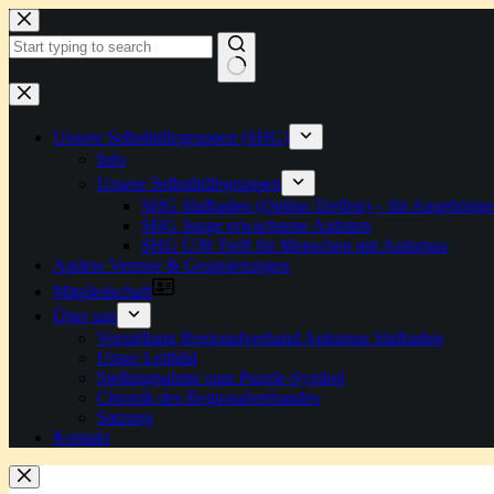
Zum
Inhalt
springen
Keine
Ergebnisse
Unsere Selbsthilfegruppen (SHG)
Info
Unsere Selbsthilfegruppen
SHG Südbaden (Online-Treffen) – für Angehörige
SHG Junge erwachsene Autisten
SHG Ü30 Treff für Menschen mit Autismus
Andere Vereine & Gruppierungen
Mitgliedschaft
Über uns
Vorstellung Regionalverband Autismus Südbaden
Unser Leitbild
Stellungnahme zum Puzzle-Symbol
Chronik des Regionalverbandes
Satzung
Kontakt