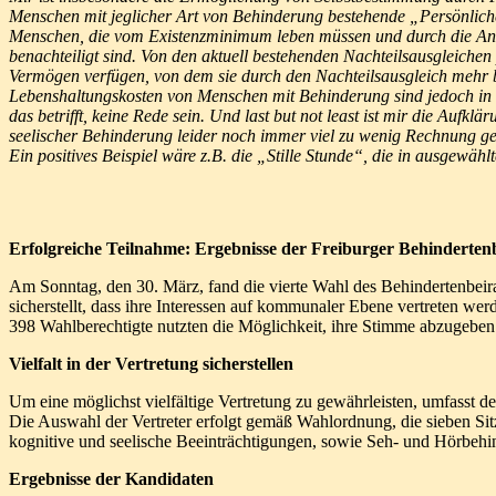
Menschen mit jeglicher Art von Behinderung bestehende „Persönliche 
Menschen, die vom Existenzminimum leben müssen und durch die Anwe
benachteiligt sind. Von den aktuell bestehenden Nachteilsausgleichen 
Vermögen verfügen, von dem sie durch den Nachteilsausgleich mehr b
Lebenshaltungskosten von Menschen mit Behinderung sind jedoch in 
das betrifft, keine Rede sein. Und last but not least ist mir die Au
seelischer Behinderung leider noch immer viel zu wenig Rechnung ge
Ein positives Beispiel wäre z.B. die „Stille Stunde“, die in ausgewähl
Erfolgreiche Teilnahme: Ergebnisse der Freiburger Behinderten
Am Sonntag, den 30. März, fand die vierte Wahl des Behindertenbeirat
sicherstellt, dass ihre Interessen auf kommunaler Ebene vertreten we
398 Wahlberechtigte nutzten die Möglichkeit, ihre Stimme abzugeben 
Vielfalt in der Vertretung sicherstellen
Um eine möglichst vielfältige Vertretung zu gewährleisten, umfasst d
Die Auswahl der Vertreter erfolgt gemäß Wahlordnung, die sieben Sitze
kognitive und seelische Beeinträchtigungen, sowie Seh- und Hörbeh
Ergebnisse der Kandidaten