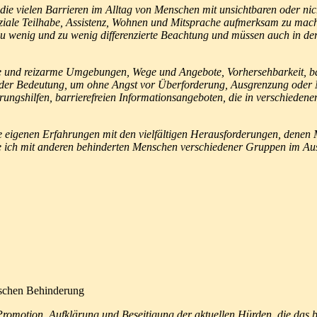
 die vielen Barrieren im Alltag von Menschen mit unsichtbaren oder ni
iale Teilhabe, Assistenz, Wohnen und Mitsprache aufmerksam zu mach
u wenig und zu wenig differenzierte Beachtung und müssen auch in der
sliche und reizarme Umgebungen, Wege und Angebote, Vorhersehbarkeit
ender Bedeutung, um ohne Angst vor Überforderung, Ausgrenzung oder M
erungshilfen, barrierefreien Informationsangeboten, die in verschieden
ine eigenen Erfahrungen mit den vielfältigen Herausforderungen, dene
hte ich mit anderen behinderten Menschen verschiedener Gruppen im 
ischen Behinderung
romotion, Aufklärung und Beseitigung der aktuellen Hürden, die das 