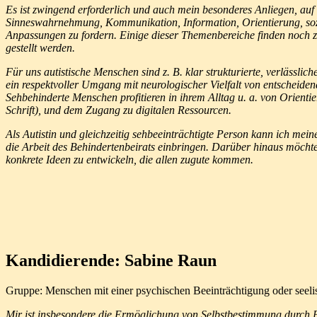
Es ist zwingend erforderlich und auch mein besonderes Anliegen, auf
Sinneswahrnehmung, Kommunikation, Information, Orientierung, soz
Anpassungen zu fordern. Einige dieser Themenbereiche finden noch z
gestellt werden.
Für uns autistische Menschen sind z. B. klar strukturierte, verläs
ein respektvoller Umgang mit neurologischer Vielfalt von entscheid
Sehbehinderte Menschen profitieren in ihrem Alltag u. a. von Orienti
Schrift), und dem Zugang zu digitalen Ressourcen.
Als Autistin und gleichzeitig sehbeeinträchtigte Person kann ich me
die Arbeit des Behindertenbeirats einbringen. Darüber hinaus möc
konkrete Ideen zu entwickeln, die allen zugute kommen.
Kandidierende: Sabine Raun
Gruppe: Menschen mit einer psychischen Beeinträchtigung oder seel
Mir ist insbesondere die Ermöglichung von Selbstbestimmung durch P