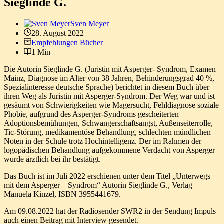
Sieglinde G.
Sven Meyer
28. August 2022
Empfehlungen Bücher
1 Min
Die Autorin Sieglinde G. (Juristin mit Asperger- Syndrom, Examen
Mainz, Diagnose im Alter von 38 Jahren, Behinderungsgrad 40 %,
Spezialinteresse deutsche Sprache) berichtet in diesem Buch über
ihren Weg als Juristin mit Asperger-Syndrom. Der Weg war und ist
gesäumt von Schwierigkeiten wie Magersucht, Fehldiagnose soziale
Phobie, aufgrund des Asperger-Syndroms gescheiterten
Adoptionsbemühungen, Schwangerschaftsangst, Außenseiterrolle,
Tic-Störung, medikamentöse Behandlung, schlechten mündlichen
Noten in der Schule trotz Hochintelligenz. Der im Rahmen der
logopädischen Behandlung aufgekommene Verdacht von Asperger
wurde ärztlich bei ihr bestätigt.
Das Buch ist im Juli 2022 erschienen unter dem Titel „Unterwegs
mit dem Asperger – Syndrom“ Autorin Sieglinde G., Verlag
Manuela Kinzel, ISBN 3955441679.
Am 09.08.2022 hat der Radiosender SWR2 in der Sendung Impuls
auch einen Beitrag mit Interview gesendet.