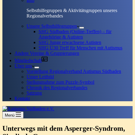
Info
Selbsthilfegruppen & Aktivitätsgruppen unseres
Regionalverbandes
Unsere Selbsthilfegruppen
SHG Südbaden (Online-Treffen) – für
Angehörige & Autisten
SHG Junge erwachsene Autisten
SHG Ü30 Treff für Menschen mit Autismus
Andere Vereine & Gruppierungen
Mitgliedschaft
Über uns
Vorstellung Regionalverband Autismus Südbaden
Unser Leitbild
Stellungnahme zum Puzzle-Symbol
Chronik des Regionalverbandes
Satzung
Kontakt
Menü
Unterwegs mit dem Asperger-Syndrom,