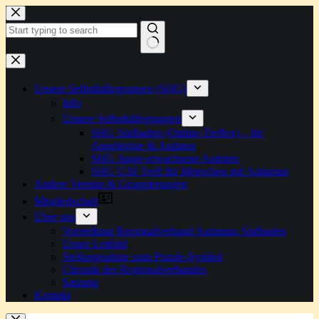
Zum
Inhalt
springen
Keine
Ergebnisse
Unsere Selbsthilfegruppen (SHG)
Info
Unsere Selbsthilfegruppen
SHG Südbaden (Online-Treffen) – für
Angehörige & Autisten
SHG Junge erwachsene Autisten
SHG Ü30 Treff für Menschen mit Autismus
Andere Vereine & Gruppierungen
Mitgliedschaft
Über uns
Vorstellung Regionalverband Autismus Südbaden
Unser Leitbild
Stellungnahme zum Puzzle-Symbol
Chronik des Regionalverbandes
Satzung
Kontakt